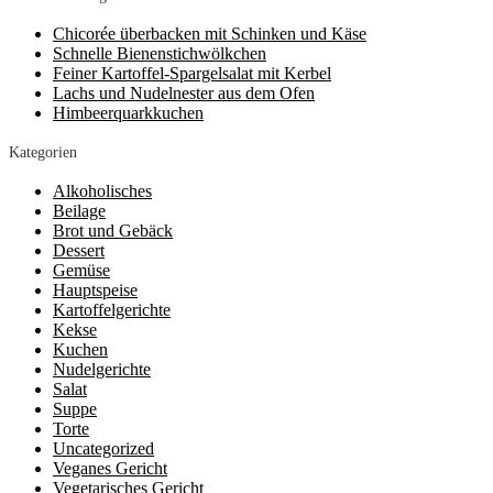
Chicorée überbacken mit Schinken und Käse
Schnelle Bienenstichwölkchen
Feiner Kartoffel-Spargelsalat mit Kerbel
Lachs und Nudelnester aus dem Ofen
Himbeerquarkkuchen
Kategorien
Alkoholisches
Beilage
Brot und Gebäck
Dessert
Gemüse
Hauptspeise
Kartoffelgerichte
Kekse
Kuchen
Nudelgerichte
Salat
Suppe
Torte
Uncategorized
Veganes Gericht
Vegetarisches Gericht