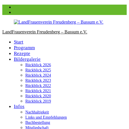
Zum
Facebook
Inhalt
instagram
springen
LandFrauenverein Freudenberg – Bassum e.V.
Start
Programm
Rezepte
Bildergalerie
Rückblick 2026
Rückblick 2025
Rückblick 2024
Rückblick 2023
Rückblick 2022
Rückblick 2021
Rückblick 2020
Rückblick 2019
Infos
Nachhaltigkeit
Links und Empfehlungen
Buchbestellung
Mitgliedschaft