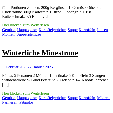
für 4 Portionen Zutaten: 200g Berglinsen 1l Gemüsebrühe oder
Rinderbrühe 300g Kartoffeln 1 Bund Suppengrün 1 Essl.
Butterschmalz 0,5 Bund […]
Hier klicken zum Weiterlesen
Gemüse
,
Hauptspeise
,
Kartoffelgerichte
,
Suppe
Kartoffeln
,
Linsen
,
Möhren
,
Suppengemüse
Winterliche Minestrone
1. Februar 2025
22. Januar 2025
Für ca. 5 Personen 2 Möhren 1 Pastinake 6 Kartoffeln 3 Stangen
Staudensellerie ½ Bund Petersilie 2 Zwiebeln 1-2 Knoblauchzehen
[…]
Hier klicken zum Weiterlesen
Gemüse
,
Hauptspeise
,
Kartoffelgerichte
,
Suppe
Kartoffeln
,
Möhren
,
Parmesan
,
Pstinake