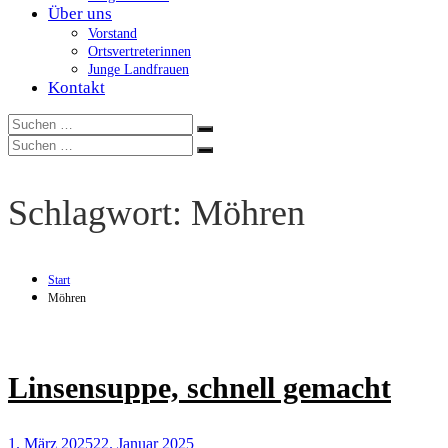
Über uns
Vorstand
Ortsvertreterinnen
Junge Landfrauen
Kontakt
Suchen
Suchen
nach:
Suchen
Suchen
nach:
Schlagwort:
Möhren
Start
Möhren
Linsensuppe, schnell gemacht
1. März 2025
22. Januar 2025