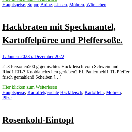
Hauptspeise
,
Suppe
Brühe
,
Linsen
,
Möhren
,
Würstchen
Hackbraten mit Speckmantel,
Kartoffelpüree und Pfeffersoße
.
1. Januar 2023
5. Dezember 2022
2 -3 Personen500 g gemischtes Hackfleisch vom Schwein und
Rind1 Ei1-3 Knoblauchzehen gerieben2 EL Paniermehl1 TL Pfeffer
frisch gemahlen8 Scheiben […]
Hier klicken zum Weiterlesen
Hauptspeise
,
Kartoffelgerichte
Hackfleisch
,
Kartoffeln
,
Möhren
,
Pilze
Rosenkohl-Eintopf