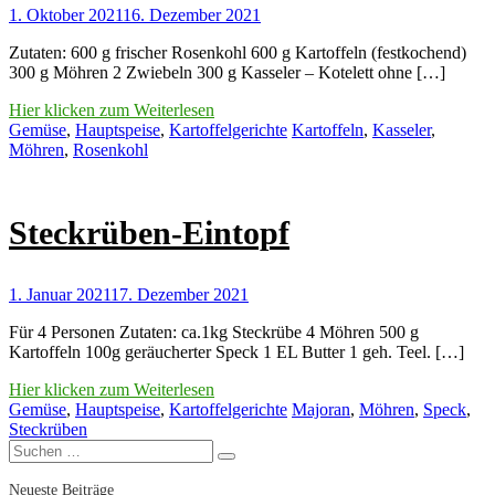
1. Oktober 2021
16. Dezember 2021
Zutaten: 600 g frischer Rosenkohl 600 g Kartoffeln (festkochend)
300 g Möhren 2 Zwiebeln 300 g Kasseler – Kotelett ohne […]
Hier klicken zum Weiterlesen
Gemüse
,
Hauptspeise
,
Kartoffelgerichte
Kartoffeln
,
Kasseler
,
Möhren
,
Rosenkohl
Steckrüben-Eintopf
1. Januar 2021
17. Dezember 2021
Für 4 Personen Zutaten: ca.1kg Steckrübe 4 Möhren 500 g
Kartoffeln 100g geräucherter Speck 1 EL Butter 1 geh. Teel. […]
Hier klicken zum Weiterlesen
Gemüse
,
Hauptspeise
,
Kartoffelgerichte
Majoran
,
Möhren
,
Speck
,
Steckrüben
Suchen
Suchen
nach:
Neueste Beiträge