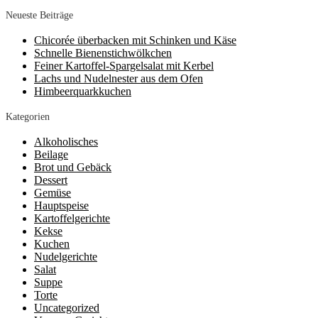
nach:
Neueste Beiträge
Chicorée überbacken mit Schinken und Käse
Schnelle Bienenstichwölkchen
Feiner Kartoffel-Spargelsalat mit Kerbel
Lachs und Nudelnester aus dem Ofen
Himbeerquarkkuchen
Kategorien
Alkoholisches
Beilage
Brot und Gebäck
Dessert
Gemüse
Hauptspeise
Kartoffelgerichte
Kekse
Kuchen
Nudelgerichte
Salat
Suppe
Torte
Uncategorized