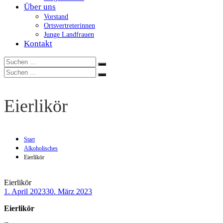
Über uns
Vorstand
Ortsvertreterinnen
Junge Landfrauen
Kontakt
Suchen
Suchen
nach:
Suchen
Suchen
nach:
Eierlikör
Start
Alkoholisches
Eierlikör
Eierlikör
1. April 2023
30. März 2023
Eierlikör