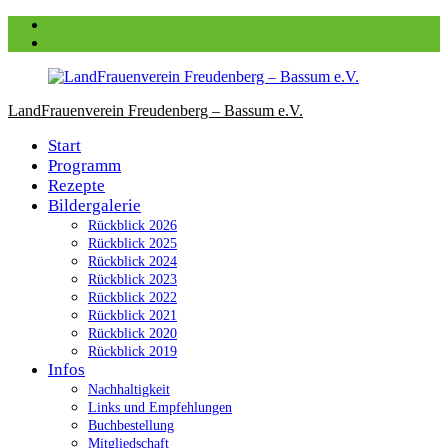
Zum
Facebook
Inhalt
instagram
springen
LandFrauenverein Freudenberg – Bassum e.V.
Start
Programm
Rezepte
Bildergalerie
Rückblick 2026
Rückblick 2025
Rückblick 2024
Rückblick 2023
Rückblick 2022
Rückblick 2021
Rückblick 2020
Rückblick 2019
Infos
Nachhaltigkeit
Links und Empfehlungen
Buchbestellung
Mitgliedschaft