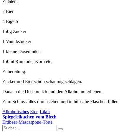
Zutaten:
2 Eier
4 Eigelb
150g Zucker
1 Vanillezucker
1 kleine Dosenmilch
150ml Rum oder Korn etc.
Zubereitung:
Zucker und Eier schön schaumig schlagen.
Danach die Dosenmilch und den Alkohol unterheben.
Zum Schluss alles durchsieben und in hübsche Flaschen füllen.
Alkoholisches
Eier
,
Likör
Spiegeleikuchen vom Blech
Beitragsnavigation
Erdbeer-Mascarpone-Torte
Suchen
Suchen