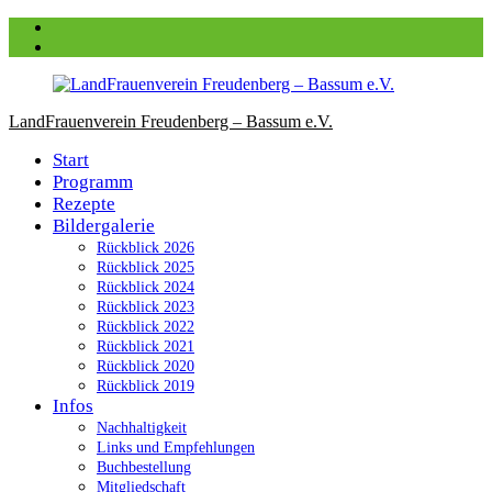
Zum
Facebook
Inhalt
instagram
springen
LandFrauenverein Freudenberg – Bassum e.V.
Start
Programm
Rezepte
Bildergalerie
Rückblick 2026
Rückblick 2025
Rückblick 2024
Rückblick 2023
Rückblick 2022
Rückblick 2021
Rückblick 2020
Rückblick 2019
Infos
Nachhaltigkeit
Links und Empfehlungen
Buchbestellung
Mitgliedschaft