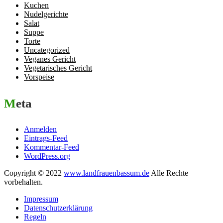
Kuchen
Nudelgerichte
Salat
Suppe
Torte
Uncategorized
Veganes Gericht
Vegetarisches Gericht
Vorspeise
Meta
Anmelden
Eintrags-Feed
Kommentar-Feed
WordPress.org
Copyright © 2022
www.landfrauenbassum.de
Alle Rechte
vorbehalten.
Impressum
Datenschutzerklärung
Regeln