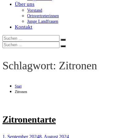
Über uns
Vorstand
Ortsvertreterinnen
Junge Landfrauen
Kontakt
Suchen
Suchen
nach:
Suchen
Suchen
nach:
Schlagwort:
Zitronen
Start
Zitronen
Zitronentarte
1. September 2024
8. August 2024