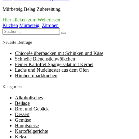
Mürbeteig Belag Zubereitung
Hier klicken zum Weiterlesen
Kuchen
Mürbeteig
,
Zitronen
Suchen
Suchen
nach:
Neueste Beiträge
Chicorée überbacken mit Schinken und Käse
Schnelle Bienenstichwölkchen
Feiner Kartoffel-Spargelsalat mit Kerbel
Lachs und Nudelnester aus dem Ofen
Himbeerquarkkuchen
Kategorien
Alkoholisches
Beilage
Brot und Gebäck
Dessert
Gemüse
Hauptspeise
Kartoffelgerichte
Kekse