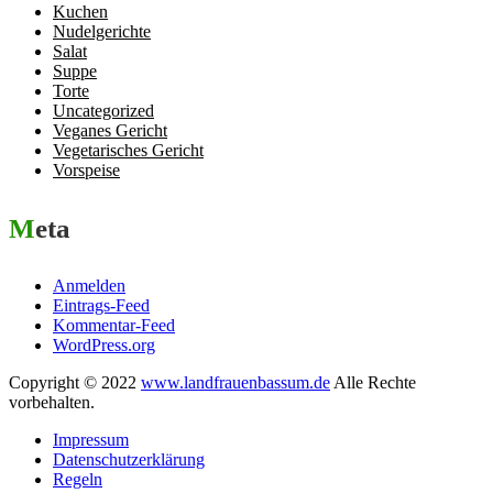
Kuchen
Nudelgerichte
Salat
Suppe
Torte
Uncategorized
Veganes Gericht
Vegetarisches Gericht
Vorspeise
Meta
Anmelden
Eintrags-Feed
Kommentar-Feed
WordPress.org
Copyright © 2022
www.landfrauenbassum.de
Alle Rechte
vorbehalten.
Impressum
Datenschutzerklärung
Regeln