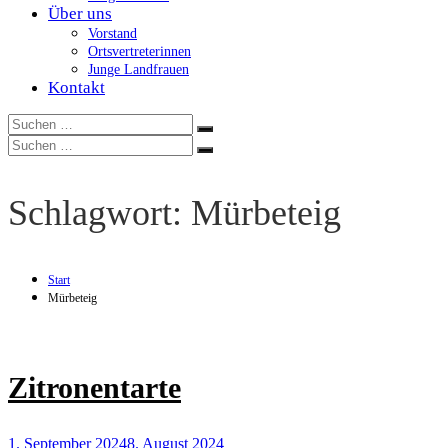
Über uns
Vorstand
Ortsvertreterinnen
Junge Landfrauen
Kontakt
Suchen
Suchen
nach:
Suchen
Suchen
nach:
Schlagwort:
Mürbeteig
Start
Mürbeteig
Zitronentarte
1. September 2024
8. August 2024