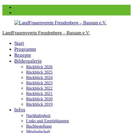
Zum
Facebook
Inhalt
instagram
springen
LandFrauenverein Freudenberg – Bassum e.V.
Start
Programm
Rezepte
Bildergalerie
Rückblick 2026
Rückblick 2025
Rückblick 2024
Rückblick 2023
Rückblick 2022
Rückblick 2021
Rückblick 2020
Rückblick 2019
Infos
Nachhaltigkeit
Links und Empfehlungen
Buchbestellung
Mitgliedschaft