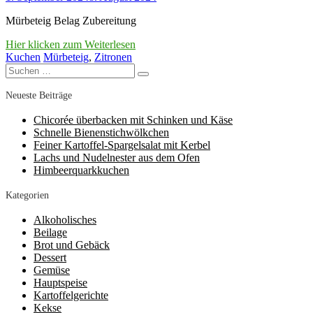
Mürbeteig Belag Zubereitung
Hier klicken zum Weiterlesen
Kuchen
Mürbeteig
,
Zitronen
Suchen
Suchen
nach:
Neueste Beiträge
Chicorée überbacken mit Schinken und Käse
Schnelle Bienenstichwölkchen
Feiner Kartoffel-Spargelsalat mit Kerbel
Lachs und Nudelnester aus dem Ofen
Himbeerquarkkuchen
Kategorien
Alkoholisches
Beilage
Brot und Gebäck
Dessert
Gemüse
Hauptspeise
Kartoffelgerichte
Kekse