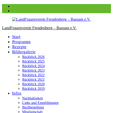
Zum
Facebook
Inhalt
instagram
springen
LandFrauenverein Freudenberg – Bassum e.V.
Start
Programm
Rezepte
Bildergalerie
Rückblick 2026
Rückblick 2025
Rückblick 2024
Rückblick 2023
Rückblick 2022
Rückblick 2021
Rückblick 2020
Rückblick 2019
Infos
Nachhaltigkeit
Links und Empfehlungen
Buchbestellung
Mitgliedschaft