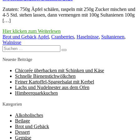
Zutaten: 750g Äpfel schälen, raspeln mit 250g Zucker mischen und
4-5 Std. stehen lassen, dann vermengen mit 100g Sultanienen 100g
[…]
Hier klicken zum Weiterlesen
Brot und Gebäck
Apfel
,
Cranberries
,
Haselnüsse
,
Sultanienen
,
Walnüsse
Suchen
Suchen
nach:
Neueste Beiträge
Chicorée überbacken mit Schinken und Käse
Schnelle Bienenstichwölkchen
Feiner Kartoffel-Spargelsalat mit Kerbel
Lachs und Nudelnester aus dem Ofen
Himbeerquarkkuchen
Kategorien
Alkoholisches
Beilage
Brot und Gebäck
Dessert
Gemüse