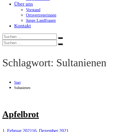
Über uns
Vorstand
Ortsvertreterinnen
Junge Landfrauen
Kontakt
Suchen
Suchen
nach:
Suchen
Suchen
nach:
Schlagwort:
Sultanienen
Start
Sultanienen
Apfelbrot
1. Februar 2021
16. Dezember 2021