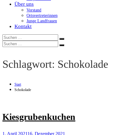
Über uns
Vorstand
Ortsvertreterinnen
Junge Landfrauen
Kontakt
Suchen
Suchen
nach:
Suchen
Suchen
nach:
Schlagwort:
Schokolade
Start
Schokolade
Kiesgrubenkuchen
1. April 2021
16. Dezember 2021