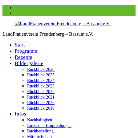
Zum
Facebook
Inhalt
instagram
springen
LandFrauenverein Freudenberg – Bassum e.V.
Start
Programm
Rezepte
Bildergalerie
Rückblick 2026
Rückblick 2025
Rückblick 2024
Rückblick 2023
Rückblick 2022
Rückblick 2021
Rückblick 2020
Rückblick 2019
Infos
Nachhaltigkeit
Links und Empfehlungen
Buchbestellung
Mitgliedschaft