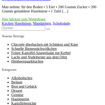
Man nehme: für den Boden • 5 Eier • 200 Gramm Zucker • 200
Gramm gemahlene Haselnüsse • 1 Tafel […]
Hier klicken zum Weiterlesen
Kuchen
Haselnüsse
,
Mandarinen
,
Schokolade
Suchen
Suchen
nach:
Neueste Beiträge
Chicorée überbacken mit Schinken und Käse
Schnelle Bienenstichwölkchen
Feiner Kartoffel-Spargelsalat mit Kerbel
Lachs und Nudelnester aus dem Ofen
Himbeerquarkkuchen
Kategorien
Alkoholisches
Beilage
Brot und Gebäck
Dessert
Gemüse
Hauptspeise
Kartoffelgerichte