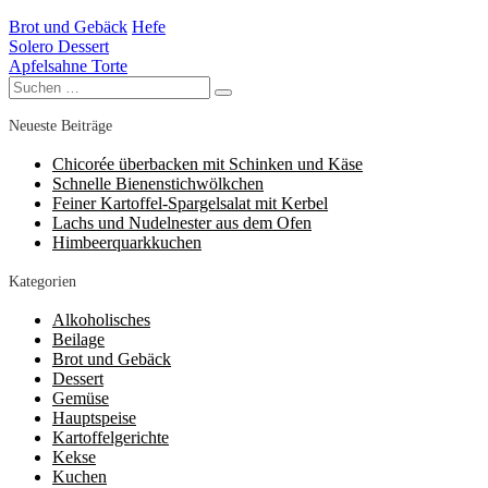
Brot und Gebäck
Hefe
Solero Dessert
Beitragsnavigation
Apfelsahne Torte
Suchen
Suchen
nach:
Neueste Beiträge
Chicorée überbacken mit Schinken und Käse
Schnelle Bienenstichwölkchen
Feiner Kartoffel-Spargelsalat mit Kerbel
Lachs und Nudelnester aus dem Ofen
Himbeerquarkkuchen
Kategorien
Alkoholisches
Beilage
Brot und Gebäck
Dessert
Gemüse
Hauptspeise
Kartoffelgerichte
Kekse
Kuchen