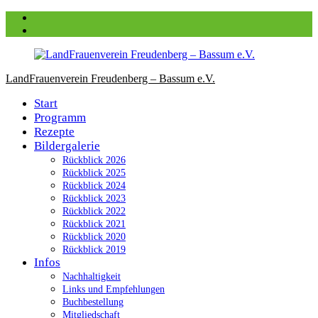
Zum
Facebook
Inhalt
instagram
springen
LandFrauenverein Freudenberg – Bassum e.V.
Start
Programm
Rezepte
Bildergalerie
Rückblick 2026
Rückblick 2025
Rückblick 2024
Rückblick 2023
Rückblick 2022
Rückblick 2021
Rückblick 2020
Rückblick 2019
Infos
Nachhaltigkeit
Links und Empfehlungen
Buchbestellung
Mitgliedschaft