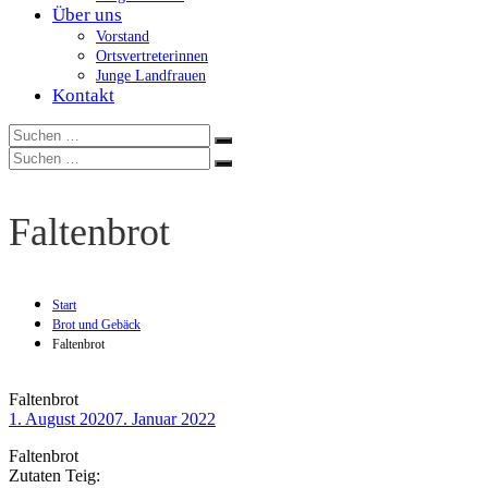
Über uns
Vorstand
Ortsvertreterinnen
Junge Landfrauen
Kontakt
Suchen
Suchen
nach:
Suchen
Suchen
nach:
Faltenbrot
Start
Brot und Gebäck
Faltenbrot
Faltenbrot
1. August 2020
7. Januar 2022
Faltenbrot
Zutaten Teig: