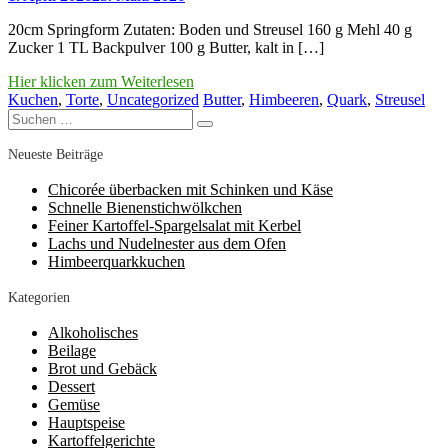
20cm Springform Zutaten: Boden und Streusel 160 g Mehl 40 g
Zucker 1 TL Backpulver 100 g Butter, kalt in […]
Hier klicken zum Weiterlesen
Kuchen
,
Torte
,
Uncategorized
Butter
,
Himbeeren
,
Quark
,
Streusel
Suchen
Suchen
nach:
Neueste Beiträge
Chicorée überbacken mit Schinken und Käse
Schnelle Bienenstichwölkchen
Feiner Kartoffel-Spargelsalat mit Kerbel
Lachs und Nudelnester aus dem Ofen
Himbeerquarkkuchen
Kategorien
Alkoholisches
Beilage
Brot und Gebäck
Dessert
Gemüse
Hauptspeise
Kartoffelgerichte