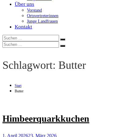
Über uns
Vorstand
Ortsvertreterinnen
Junge Landfrauen
Kontakt
Suchen
Suchen
nach:
Suchen
Suchen
nach:
Schlagwort:
Butter
Start
Butter
Himbeerquarkkuchen
1. April 2026
23. März 2026