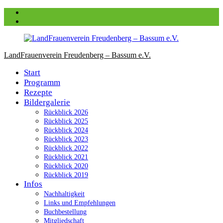
Zum
Facebook
Inhalt
instagram
springen
LandFrauenverein Freudenberg – Bassum e.V.
Start
Programm
Rezepte
Bildergalerie
Rückblick 2026
Rückblick 2025
Rückblick 2024
Rückblick 2023
Rückblick 2022
Rückblick 2021
Rückblick 2020
Rückblick 2019
Infos
Nachhaltigkeit
Links und Empfehlungen
Buchbestellung
Mitgliedschaft