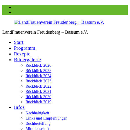
Zum
Facebook
Inhalt
instagram
springen
LandFrauenverein Freudenberg – Bassum e.V.
Start
Programm
Rezepte
Bildergalerie
Rückblick 2026
Rückblick 2025
Rückblick 2024
Rückblick 2023
Rückblick 2022
Rückblick 2021
Rückblick 2020
Rückblick 2019
Infos
Nachhaltigkeit
Links und Empfehlungen
Buchbestellung
Mitgliedschaft