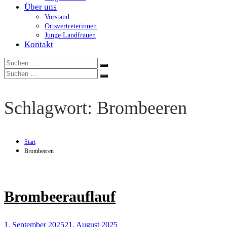
Über uns
Vorstand
Ortsvertreterinnen
Junge Landfrauen
Kontakt
Suchen
Suchen
nach:
Suchen
Suchen
nach:
Schlagwort:
Brombeeren
Start
Brombeeren
Brombeerauflauf
1. September 2025
21. August 2025