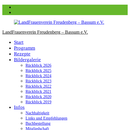
Zum
Facebook
Inhalt
instagram
springen
LandFrauenverein Freudenberg – Bassum e.V.
Start
Programm
Rezepte
Bildergalerie
Rückblick 2026
Rückblick 2025
Rückblick 2024
Rückblick 2023
Rückblick 2022
Rückblick 2021
Rückblick 2020
Rückblick 2019
Infos
Nachhaltigkeit
Links und Empfehlungen
Buchbestellung
Mitgliedschaft