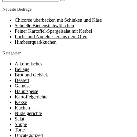
Suchen
nach:
Neueste Beiträge
Chicorée überbacken mit Schinken und Käse
Schnelle Bienenstichwölkchen
Feiner Kartoffel-Spargelsalat mit Kerbel
Lachs und Nudelnester aus dem Ofen
Himbeerquarkkuchen
Kategorien
Alkoholisches
Beilage
Brot und Gebäck
Dessert
Gemüse
Hauptspeise
Kartoffelgerichte
Kekse
Kuchen
Nudelgerichte
Salat
Suppe
Torte
Uncategorized