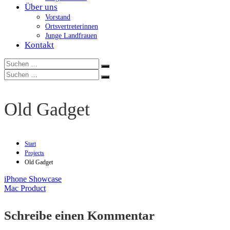
Über uns
Vorstand
Ortsvertreterinnen
Junge Landfrauen
Kontakt
Suchen
Suchen
nach:
Suchen
Suchen
nach:
Old Gadget
Start
Projects
Old Gadget
iPhone Showcase
Beitragsnavigation
Mac Product
Schreibe einen Kommentar