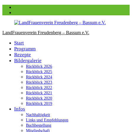
Zum
Facebook
Inhalt
instagram
springen
LandFrauenverein Freudenberg – Bassum e.V.
Start
Programm
Rezepte
Bildergalerie
Rückblick 2026
Rückblick 2025
Rückblick 2024
Rückblick 2023
Rückblick 2022
Rückblick 2021
Rückblick 2020
Rückblick 2019
Infos
Nachhaltigkeit
Links und Empfehlungen
Buchbestellung
Mitgliedschaft