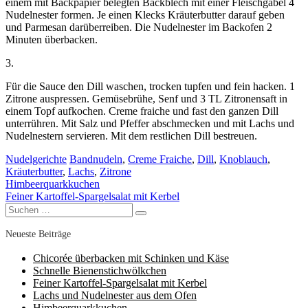
einem mit Backpapier belegten Backblech mit einer Fleischgabel 4
Nudelnester formen. Je einen Klecks Kräuterbutter darauf geben
und Parmesan darüberreiben. Die Nudelnester im Backofen 2
Minuten überbacken.
3.
Für die Sauce den Dill waschen, trocken tupfen und fein hacken. 1
Zitrone auspressen. Gemüsebrühe, Senf und 3 TL Zitronensaft in
einem Topf aufkochen. Creme fraiche und fast den ganzen Dill
unterrühren. Mit Salz und Pfeffer abschmecken und mit Lachs und
Nudelnestern servieren. Mit dem restlichen Dill bestreuen.
Nudelgerichte
Bandnudeln
,
Creme Fraiche
,
Dill
,
Knoblauch
,
Kräuterbutter
,
Lachs
,
Zitrone
Himbeerquarkkuchen
Beitragsnavigation
Feiner Kartoffel-Spargelsalat mit Kerbel
Suchen
Suchen
nach:
Neueste Beiträge
Chicorée überbacken mit Schinken und Käse
Schnelle Bienenstichwölkchen
Feiner Kartoffel-Spargelsalat mit Kerbel
Lachs und Nudelnester aus dem Ofen
Himbeerquarkkuchen