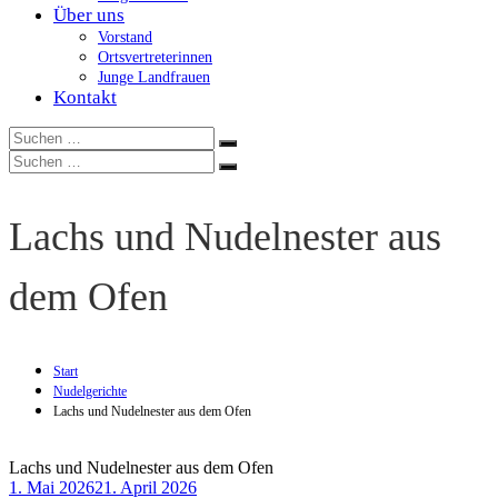
Über uns
Vorstand
Ortsvertreterinnen
Junge Landfrauen
Kontakt
Suchen
Suchen
nach:
Suchen
Suchen
nach:
Lachs und Nudelnester aus
dem Ofen
Start
Nudelgerichte
Lachs und Nudelnester aus dem Ofen
Lachs und Nudelnester aus dem Ofen
1. Mai 2026
21. April 2026